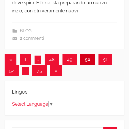
dove spira. E forse sta preparando un nuovo
inizio, con otri veramente nuovi.
BLOG
2 commenti
Paginazione
Articolo
«
1
…
48
49
50
51
precedente
degli
Articolo
52
…
75
»
articoli
successivo
Lingue
Select Language
▼