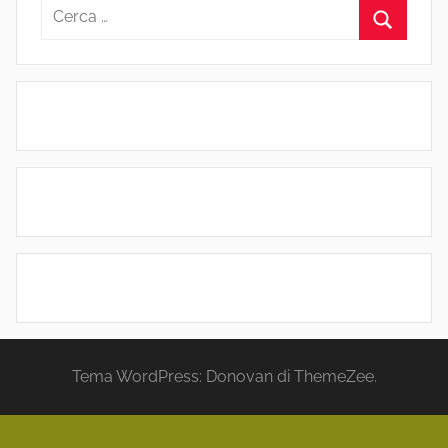
Ricerca
per:
Cerca
Tema WordPress: Donovan di ThemeZee.