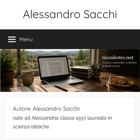
Salta
Alessandro Sacchi
al
contenuto
Bibbia
Interpretazione
Menu
Vita
Autore:
Alessandro Sacchi
nato ad Alessandria classe 1937 laureato in
scienze bibliche