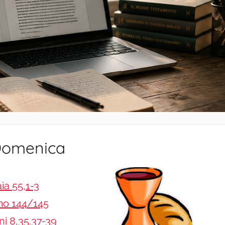
 Domenica
aia 55,1-3
mo 144/145
i 8,35.37-39