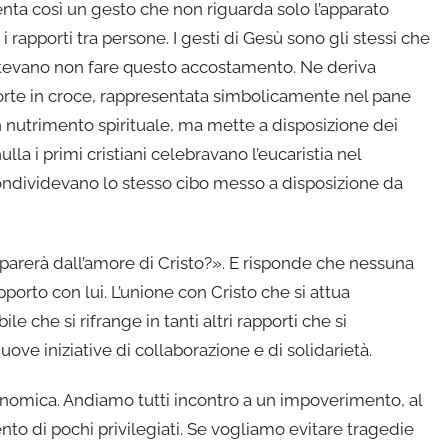
enta così un gesto che non riguarda solo l’apparato
i rapporti tra persone. I gesti di Gesù sono gli stessi che
n potevano non fare questo accostamento. Ne deriva
rte in croce, rappresentata simbolicamente nel pane
 nutrimento spirituale, ma mette a disposizione dei
lla i primi cristiani celebravano l’eucaristia nel
condividevano lo stesso cibo messo a disposizione da
eparerà dall’amore di Cristo?». E risponde che nessuna
orto con lui. L’unione con Cristo che si attua
le che si rifrange in tanti altri rapporti che si
ve iniziative di collaborazione e di solidarietà.
conomica. Andiamo tutti incontro a un impoverimento, al
nto di pochi privilegiati. Se vogliamo evitare tragedie