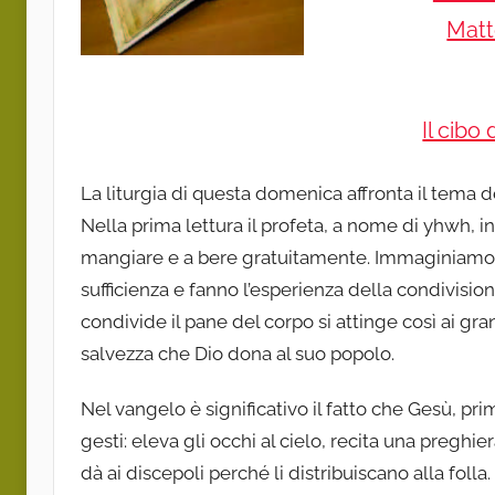
Matt
Il cibo
La liturgia di questa domenica affronta il tema 
Nella prima lettura il profeta, a nome di yhwh, invi
mangiare e a bere gratuitamente. Immaginiamo 
sufficienza e fanno l’esperienza della condivisione
condivide il pane del corpo si attinge così ai gra
salvezza che Dio dona al suo popolo.
Nel vangelo è significativo il fatto che Gesù, prim
gesti: eleva gli occhi al cielo, recita una preghie
dà ai discepoli perché li distribuiscano alla folla