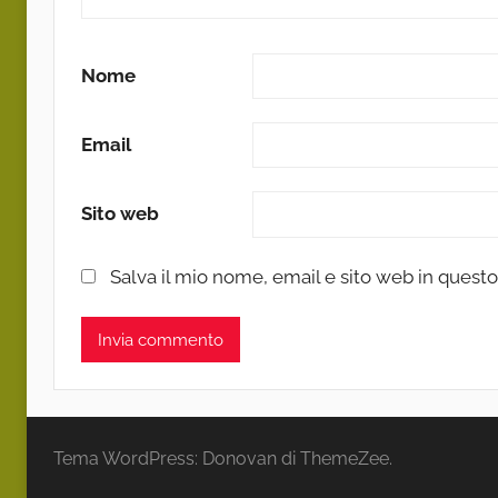
Nome
Email
Sito web
Salva il mio nome, email e sito web in ques
Tema WordPress: Donovan di ThemeZee.