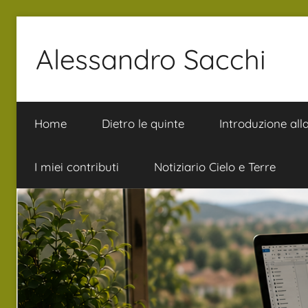
Salta
al
Alessandro Sacchi
contenuto
Bibbia
Interpretazione
Home
Dietro le quinte
Introduzione all
Vita
I miei contributi
Notiziario Cielo e Terre