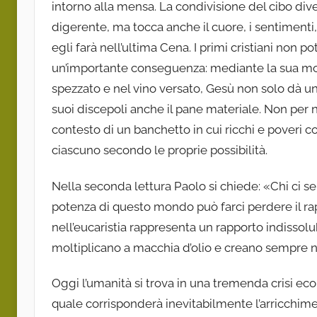
intorno alla mensa. La condivisione del cibo div
digerente, ma tocca anche il cuore, i sentimenti, 
egli farà nell’ultima Cena. I primi cristiani no
un’importante conseguenza: mediante la sua mo
spezzato e nel vino versato, Gesù non solo dà un
suoi discepoli anche il pane materiale. Non per nu
contesto di un banchetto in cui ricchi e poveri 
ciascuno secondo le proprie possibilità.
Nella seconda lettura Paolo si chiede: «Chi ci s
potenza di questo mondo può farci perdere il rapp
nell’eucaristia rappresenta un rapporto indissolubi
moltiplicano a macchia d’olio e creano sempre nuo
Oggi l’umanità si trova in una tremenda crisi e
quale corrisponderà inevitabilmente l’arricchime