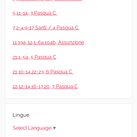
5,11-14, 3 Pasqua C
7,2-4.9-1
7
,Santi. / 4 Pasqua C
11,19a; 12,1-6a.10ab, Assunzione
21,1-5a, 5 Pasqua C
21,10-14.22-23, 6 Pasqua C
22,12-14.16-17.20, 7 Pasqua C
Lingue
Select Language
▼