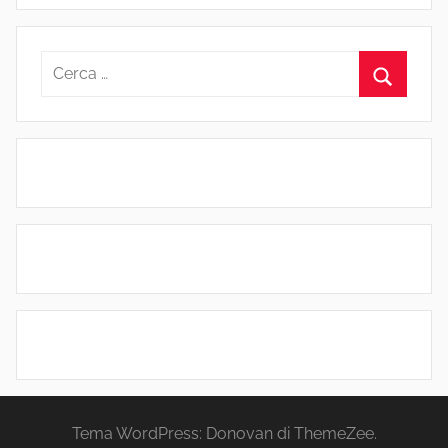
Ricerca
per:
Cerca
Tema WordPress: Donovan di ThemeZee.