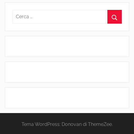
Ricerca
per:
Cerca
Tema WordPress: Donovan di ThemeZee.