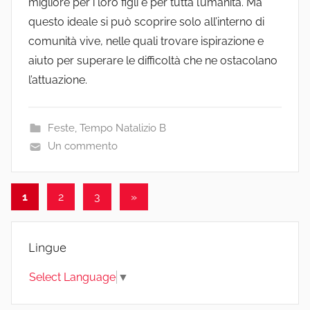
migliore per i loro figli e per tutta l’umanità. Ma
questo ideale si può scoprire solo all’interno di
comunità vive, nelle quali trovare ispirazione e
aiuto per superare le difficoltà che ne ostacolano
l’attuazione.
Feste
,
Tempo Natalizio B
Un commento
Paginazione
Articolo
1
2
3
»
successivo
degli
articoli
Lingue
Select Language
▼