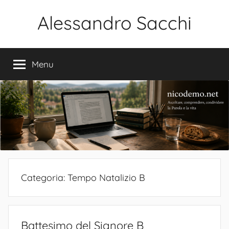
Salta
Alessandro Sacchi
al
contenuto
Bibbia
Interpretazione
Menu
Vita
Categoria:
Tempo Natalizio B
Battesimo del Signore B