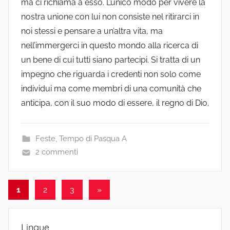
ma ci richiama a esso. L’unico modo per vivere la
nostra unione con lui non consiste nel ritirarci in
noi stessi e pensare a un’altra vita, ma
nell’immergerci in questo mondo alla ricerca di
un bene di cui tutti siano partecipi. Si tratta di un
impegno che riguarda i credenti non solo come
individui ma come membri di una comunità che
anticipa, con il suo modo di essere, il regno di Dio.
Feste
,
Tempo di Pasqua A
2 commenti
Paginazione
Articolo
1
2
3
»
successivo
degli
articoli
Lingue