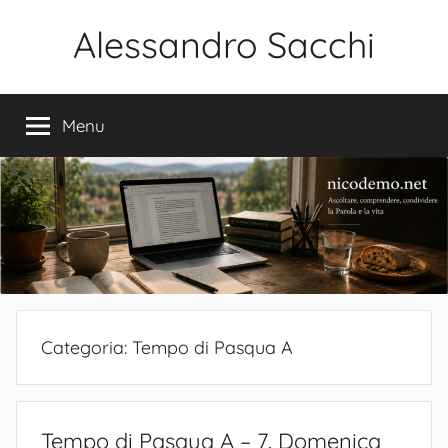
Salta
Alessandro Sacchi
al
contenuto
Bibbia
Interpretazione
Menu
Vita
Categoria:
Tempo di Pasqua A
Tempo di Pasqua A – 7. Domenica