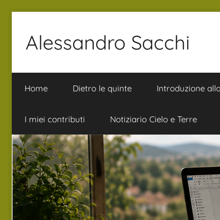
Salta
al
Alessandro Sacchi
contenuto
Bibbia
Interpretazione
Home
Dietro le quinte
Introduzione all
Vita
I miei contributi
Notiziario Cielo e Terre