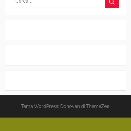
per:
Cerca
Tema WordPress: Donovan di ThemeZee.