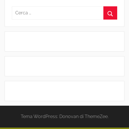
Ricerca
per:
Cerca
Tema WordPress: Donovan di ThemeZee.