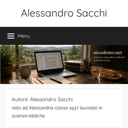
Salta
Alessandro Sacchi
al
contenuto
Bibbia
Interpretazione
Menu
Vita
Autore:
Alessandro Sacchi
nato ad Alessandria classe 1937 laureato in
scienze bibliche