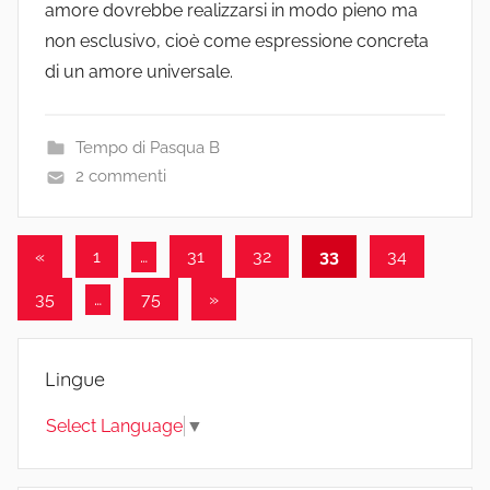
amore dovrebbe realizzarsi in modo pieno ma
non esclusivo, cioè come espressione concreta
di un amore universale.
Tempo di Pasqua B
2 commenti
Paginazione
Articolo
«
1
…
31
32
33
34
precedente
degli
Articolo
35
…
75
»
articoli
successivo
Lingue
Select Language
▼