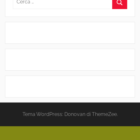
per:
Cerca
Tema WordPress: Donovan di ThemeZee.