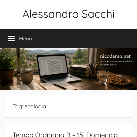
Salta
Alessandro Sacchi
al
contenuto
Bibbia
Interpretazione
Menu
Vita
Tag:
ecologia
Tempo Ordinario B – 15. Domenica