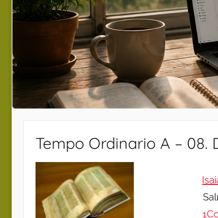
Tempo Ordinario A – 08.
Isa
Sa
1Co