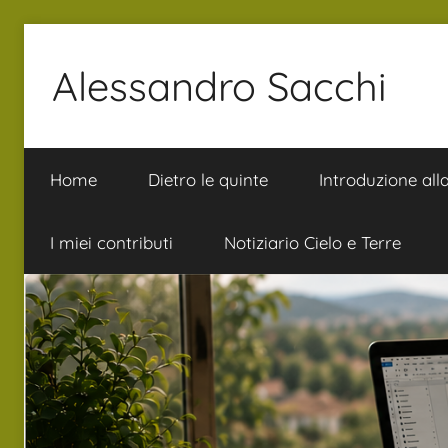
Salta
al
Alessandro Sacchi
contenuto
Bibbia
Interpretazione
Home
Dietro le quinte
Introduzione all
Vita
I miei contributi
Notiziario Cielo e Terre