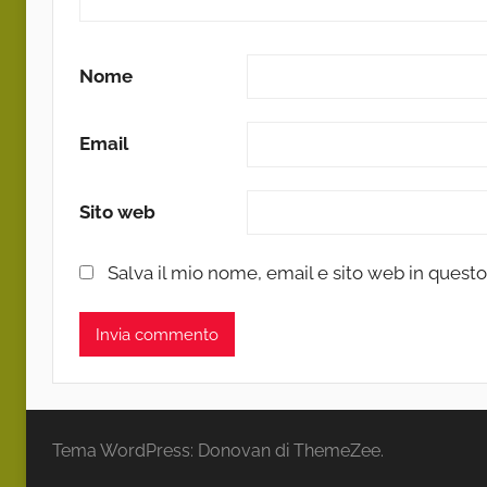
Nome
Email
Sito web
Salva il mio nome, email e sito web in ques
Tema WordPress: Donovan di ThemeZee.