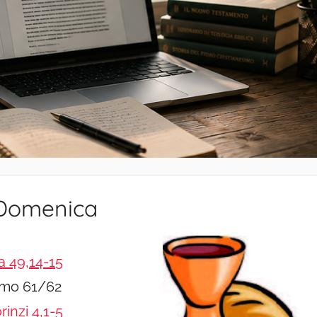
 Domenica
ia 49,14-15
lmo 61/62
rinzi 4,1-5