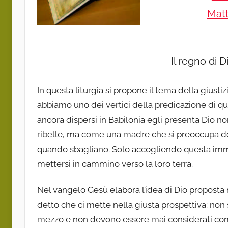
Matt
Il regno di D
In questa liturgia si propone il tema della giustizi
abbiamo uno dei vertici della predicazione di que
ancora dispersi in Babilonia egli presenta Dio n
ribelle, ma come una madre che si preoccupa dei s
quando sbagliano. Solo accogliendo questa immag
mettersi in cammino verso la loro terra.
Nel vangelo Gesù elabora l’idea di Dio proposta n
detto che ci mette nella giusta prospettiva: non s
mezzo e non devono essere mai considerati co