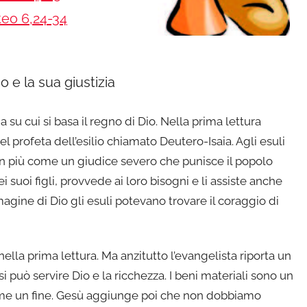
eo 6,24-34
io e la sua giustizia
a su cui si basa il regno di Dio. Nella prima lettura
l profeta dell’esilio chiamato Deutero-Isaia. Agli esuli
on più come un giudice severo che punisce il popolo
uoi figli, provvede ai loro bisogni e li assiste anche
ine di Dio gli esuli potevano trovare il coraggio di
ella prima lettura. Ma anzitutto l’evangelista riporta un
i può servire Dio e la ricchezza. I beni materiali sono un
me un fine. Gesù aggiunge poi che non dobbiamo