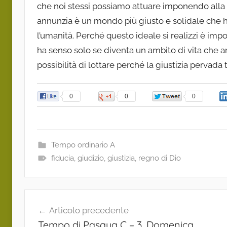
che noi stessi possiamo attuare imponendo alla 
annunzia è un mondo più giusto e solidale che ha
l’umanità. Perché questo ideale si realizzi è imp
ha senso solo se diventa un ambito di vita che an
possibilità di lottare perché la giustizia pervada 
0
0
0
Tempo ordinario A
fiducia
,
giudizio
,
giustizia
,
regno di Dio
Navigazione
Articolo precedente
articoli
Tempo di Pasqua C – 3. Domenica