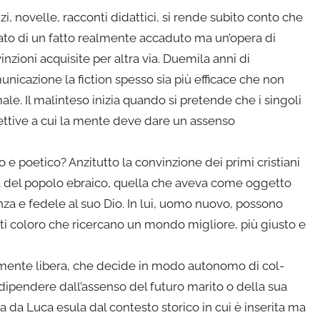
zi, novelle, racconti didattici, si rende subito conto che
ato di un fatto realmente accaduto ma un’o­pera di
inzioni acquisite per altra via. Duemila anni di
icazione la fiction spesso sia più efficace che non
male. Il malinteso inizia quando si pretende che i singoli
gettive a cui la mente deve dare un assenso
 e poetico? Anzitutto la convinzione dei primi cri­stiani
a del popolo ebraico, quella che aveva come oggetto
enza e fedele al suo Dio. In lui, uomo nuovo, possono
tti coloro che ricercano un mondo migliore, più giusto e
­mente libera, che decide in modo autonomo di col­
di­pendere dall’assenso del futuro marito o della sua
ta da Luca esula dal contesto storico in cui è inserita ma