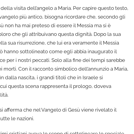
ella visita dell’angelo a Maria. Per capire questo testo,
l vangelo più antico, bisogna ricordare che, secondo gli
esù non ha mai preteso di essere il Messia ma si è
loro che gli attribuivano questa dignità. Dopo la sua
della sua risurrezione, che lui era veramente il Messia
rò hanno sottolineato come egli abbia inaugurato il
 per i nostri peccati. Solo alla fine dei tempi sarebbe
ei morti. Con il racconto simbolico dell’annunzio a Maria,
lla nascita, i grandi titoli che in Israele si
di cui questa scena rappresenta il prologo, doveva
ità.
i afferma che nel Vangelo di Gesù viene rivelato il
utte le nazioni.
imi cristiani aveva lo scopo di sottolineare lo speciale