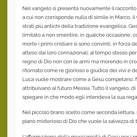
Nel vangelo si presenta nuovamente il racconto d
a cui non corrisponde nulla di simile in Marco, i
strati più antichi della tradizione evangelica, G
limitato a non smentire, in qualche occasione, co
morte i primi cristiani si sono convinti, in forza 
atteso dai loro connazionali; al tempo stesso pe
regno di Dio non con le armi ma morendo in croce
ritornato come re glorioso e giudice dei vivi e d
Luca vuole mostrare come a Gesù competano, fin da
attribuivano al futuro Messia. Tutto il vangelo, 
spiegare in che modo egli intendeva la sua regal
Nel piccolo brano scelto come seconda lettura, s
piano misterioso di Dio che vuole la salvezza di t
L’affermazione della messianicità di Gesù per i pr