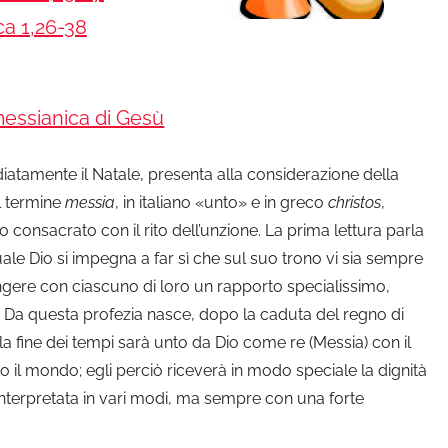
a 1,26-38
messianica di Gesù
atamente il Natale, presenta alla considerazione della
Il termine
messia
, in italiano «unto» e in greco
christos
,
to consacrato con il rito dell’unzione. La prima lettura parla
uale Dio si impegna a far sì che sul suo trono vi sia sempre
ringere con ciascuno di loro un rapporto specialissimo,
o. Da questa profezia nasce, dopo la caduta del regno di
lla fine dei tempi sarà unto da Dio come re (Messia) con il
tto il mondo; egli perciò riceverà in modo speciale la dignità
 interpretata in vari modi, ma sempre con una forte