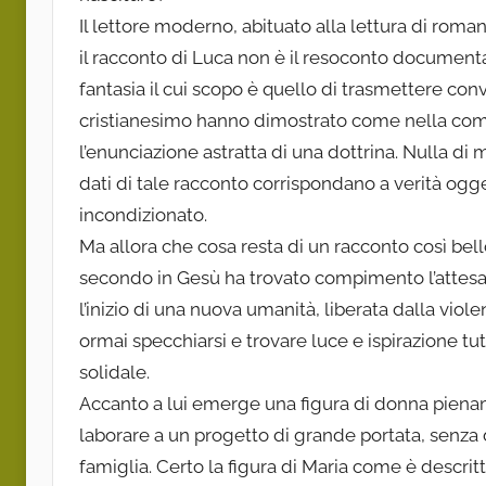
Il lettore moderno, abituato alla lettura di ro­man
il racconto di Luca non è il resoconto do­cument
fantasia il cui scopo è quello di trasmettere conv
cristianesimo hanno dimostrato come nella comu­n
l’enunciazione astratta di una dottrina. Nulla di 
dati di tale racconto corrispondano a verità og
incondizionato.
Ma allora che cosa resta di un racconto così bello
secondo in Gesù ha trovato compimento l’attes
l’inizio di una nuova umanità, liberata dalla viol
ormai specchiarsi e trovare luce e ispirazione tu
so­lidale.
Accanto a lui emerge una figura di donna piena
laborare a un progetto di grande portata, senza 
famiglia. Certo la figura di Maria come è descrit