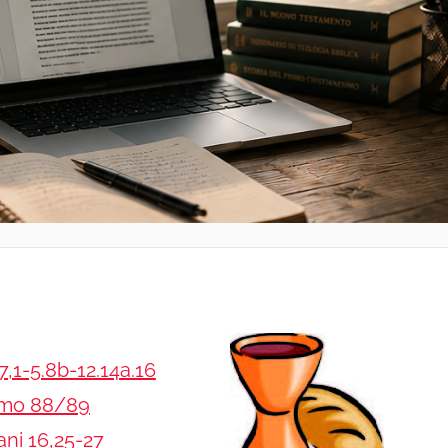
,1-5.8b-12.14a.16
lmo 88/89
ni 16,25-27