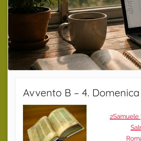
Avvento B – 4. Domenica
2Samuele 7
Sa
Roma