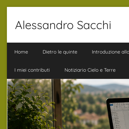
Salta
al
Alessandro Sacchi
contenuto
Bibbia
Interpretazione
Home
Dietro le quinte
Introduzione all
Vita
I miei contributi
Notiziario Cielo e Terre