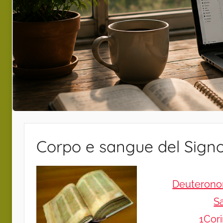
Corpo e sangue del Sign
Deuteronom
S
1Cori