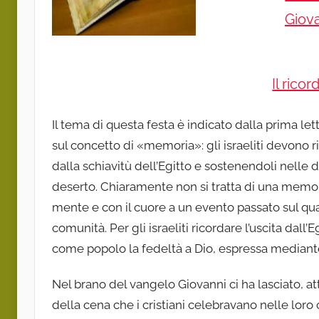
Giova
Il rico
Il tema di questa festa è indicato dalla prima let
sul concetto di «memoria»: gli israeliti devono ric
dalla schiavitù dell’Egitto e sostenendoli nelle d
deserto. Chiaramente non si tratta di una memor
mente e con il cuore a un evento passato sul qua
comunità. Per gli israeliti ricordare l’uscita dall
come popolo la fedeltà a Dio, espressa mediante
Nel brano del vangelo Giovanni ci ha lasciato, at
della cena che i cristiani celebravano nelle loro 