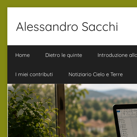
Salta
al
Alessandro Sacchi
contenuto
Bibbia
Interpretazione
Home
Dietro le quinte
Introduzione all
Vita
I miei contributi
Notiziario Cielo e Terre