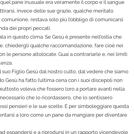
e quel pane inusuale era veramente il corpo e il sangue
ttirarsi, invece delle sue grazie, qualche meritato
a comunione, restava solo più l’obbligo di comunicarsi
da dei propri peccati.
ata in questo clima. Se Gesù è presente nell’ostia che
ne, chiedergli qualche raccomandazione, fare cioè nei
le persone altolocate. Guai a contrariarle e, nei limiti
lenza.
l suo Figlio Gesù dal nostro culto, dal vedere che siamo
o Gesù ha fatto l’ultima cena con i suoi discepoli non
iuttosto voleva che fossero loro a portare avanti nella
a necessario che lo ricordassero, che lo sentissero
essi pensieri e le sue scelte. E per simboleggiare questa
sentarsi a loro come un pane da mangiare per diventare
 ad espandersi e a riprodursi in un rapporto vicendevole