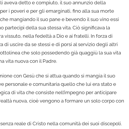
gli aveva detto e compiuto, il suo annunzio della
er i poveri e per gli emarginati, fino alla sua morte
i che mangiando il suo pane e bevendo il suo vino essi
partecipi della sua stessa vita. Ciò significava la
vissuto, nella fedeltà a Dio e ai fratelli. In forza di
di uscire da se stessi e di porsi al servizio degli altri
ottolinea che solo possedendo già quaggiù la sua vita
na vita nuova con il Padre.
unione con Gesù che si attua quando si mangia il suo
ve personale e comunitaria quello che lui era stato e
ogica di vita che consiste nell’impegno per anticipare
na realtà nuova, cioè vengono a formare un solo corpo con
esenza reale di Cristo nella comunità dei suoi discepoli.