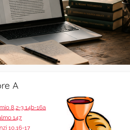
ore A
io 8,2-3.14b-16a
almo 147
nzi 10,16-17