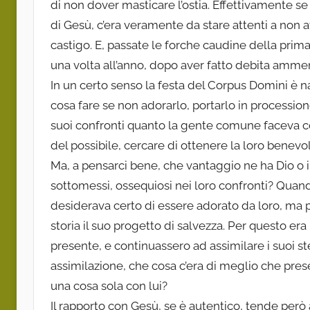
di non dover masticare l’ostia. Effettivamente s
di Gesù, c’era veramente da stare attenti a non a
castigo. E, passate le forche caudine della prim
una volta all’anno, dopo aver fatto debita ammen
In un certo senso la festa del Corpus Domini è n
cosa fare se non adorarlo, portarlo in processio
suoi confronti quanto la gente comune faceva con 
del possibile, cercare di ottenere la loro benevo
Ma, a pensarci bene, che vantaggio ne ha Dio o i
sottomessi, ossequiosi nei loro confronti? Quand
desiderava certo di essere adorato da loro, ma p
storia il suo progetto di salvezza. Per questo er
presente, e continuassero ad assimilare i suoi st
assimilazione, che cosa c’era di meglio che pre
una cosa sola con lui?
Il rapporto con Gesù, se è autentico, tende però