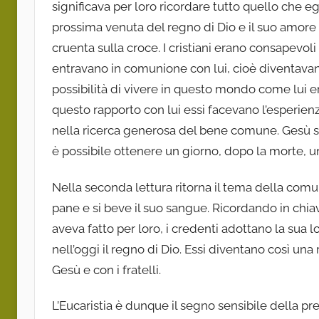
significava per loro ricordare tutto quello che e
prossima venuta del regno di Dio e il suo amore p
cruenta sulla croce. I cristiani erano consapevol
entravano in comunione con lui, cioè diventavano 
possibilità di vivere in questo mondo come lui era 
questo rapporto con lui essi facevano l’esperienza 
nella ricerca generosa del bene comune. Gesù s
è possibile ottenere un giorno, dopo la morte, u
Nella seconda lettura ritorna il tema della com
pane e si beve il suo sangue. Ricordando in chia
aveva fatto per loro, i credenti adottano la sua l
nell’oggi il regno di Dio. Essi diventano così u
Gesù e con i fratelli.
L’Eucaristia è dunque il segno sensibile della pr