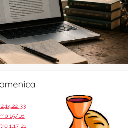
Domenica
 2,14.22-33
lmo 15/16
tro 1,17-21