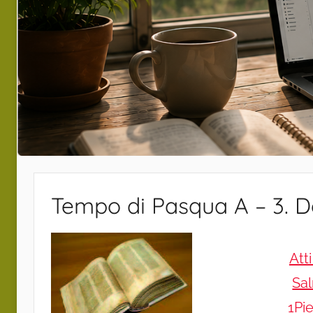
Tempo di Pasqua A – 3. 
Atti
Sa
1Pie