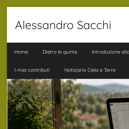
Salta
al
Alessandro Sacchi
contenuto
Bibbia
Interpretazione
Home
Dietro le quinte
Introduzione all
Vita
I miei contributi
Notiziario Cielo e Terre