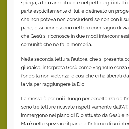
spiega, a loro arde il cuore nel petto: egli infatt
parla esplicitamente di lui, è delineato un pro
che non poteva non concludersi se non con il suo 
pane, essi riconoscono nel loro compagno di vi
che Gesù si riconosce in due modi interconnessi:
comunità che ne fa la memoria.
Nella seconda lettura l’autore, che si presenta co
giudaica, interpreta Gesù come «agnello senza di
fondo la non violenza: è così che ci ha liberati d
la via per raggiungere la Dio.
La messa è per noi il luogo per eccellenza dell’in
sono tre letture ricavate rispettivamente dall’AT, da
immergono nel piano di Dio attuato da Gesù e nell
Ma è nello spezzare il pane, all’interno di un i