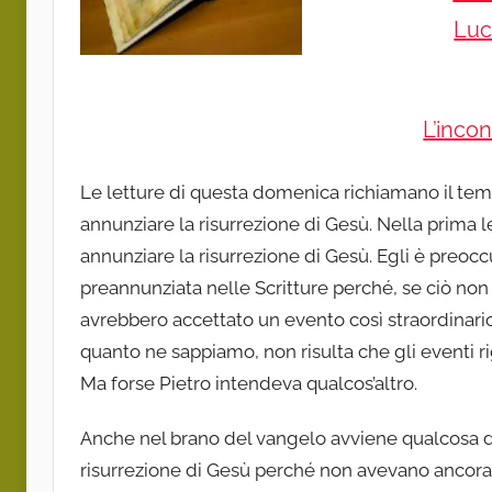
Luc
L’inco
Le letture di questa domenica richiamano il tema 
annunziare la risurrezione di Gesù. Nella prima le
annunziare la risurrezione di Gesù. Egli è preoc
preannunziata nelle Scritture perché, se ciò non 
avrebbero accettato un evento così straordinario
quanto ne sappiamo, non risulta che gli eventi r
Ma forse Pietro intendeva qualcos’altro.
Anche nel brano del vangelo avviene qualcosa d
risurrezione di Gesù perché non avevano ancora 