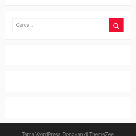
Ricerca
per:
Cerca
Tema WordPress: Donovan di ThemeZee.