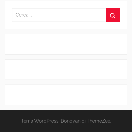
Ricerca
per:
Cerca
Tema WordPress: Donovan di ThemeZee.