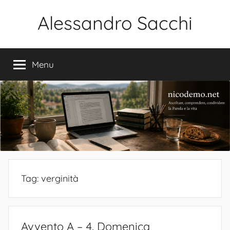
Salta
Alessandro Sacchi
al
contenuto
Bibbia
Interpretazione
Menu
Vita
Tag:
verginità
Avvento A – 4. Domenica