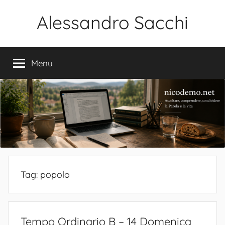
Salta
Alessandro Sacchi
al
contenuto
Bibbia
Interpretazione
Menu
Vita
Tag:
popolo
Tempo Ordinario B – 14 Domenica