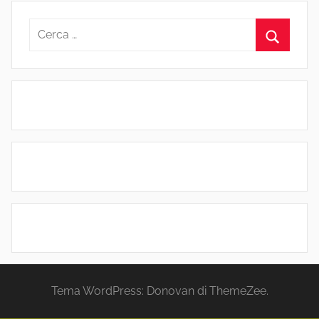
Ricerca
per:
Cerca
Tema WordPress: Donovan di ThemeZee.