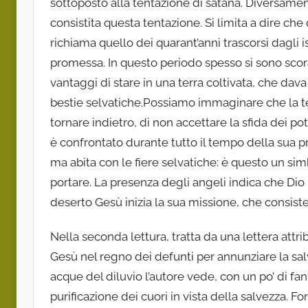
sottoposto alla tentazione di satana. Diversame
consistita questa tentazione. Si limita a dire c
richiama quello dei quarant’anni trascorsi dagli i
promessa. In questo periodo spesso si sono scorag
vantaggi di stare in una terra coltivata, che dava 
bestie selvatiche.Possiamo immaginare che la ten
tornare indietro, di non accettare la sfida dei pot
è confrontato durante tutto il tempo della sua p
ma abita con le fiere selvatiche: è questo un si
portare. La presenza degli angeli indica che Dio
deserto Gesù inizia la sua missione, che consiste
Nella seconda lettura, tratta da una lettera attrib
Gesù nel regno dei defunti per annunziare la sal
acque del diluvio l’autore vede, con un po’ di fa
purificazione dei cuori in vista della salvezza. F