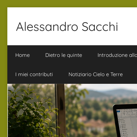
Salta
al
Alessandro Sacchi
contenuto
Bibbia
Interpretazione
Home
Dietro le quinte
Introduzione all
Vita
I miei contributi
Notiziario Cielo e Terre