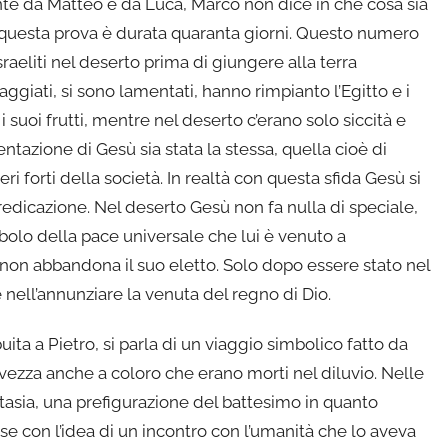
nte da Matteo e da Luca, Marco non dice in che cosa sia
he questa prova è durata quaranta giorni. Questo numero
sraeliti nel deserto prima di giungere alla terra
giati, si sono lamentati, hanno rimpianto l’Egitto e i
i suoi frutti, mentre nel deserto c’erano solo siccità e
tazione di Gesù sia stata la stessa, quella cioè di
eri forti della società. In realtà con questa sfida Gesù si
redicazione. Nel deserto Gesù non fa nulla di speciale,
mbolo della pace universale che lui è venuto a
 non abbandona il suo eletto. Solo dopo essere stato nel
 nell’annunziare la venuta del regno di Dio.
uita a Pietro, si parla di un viaggio simbolico fatto da
vezza anche a coloro che erano morti nel diluvio. Nelle
ntasia, una prefigurazione del battesimo in quanto
orse con l’idea di un incontro con l’umanità che lo aveva