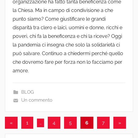
organizzazione ha fatto tanta beneficenza come
la Chiesa. Ma in campo di condivisione a che
punto siamo? Come giustificare le grandi
disparità tra clero e laici, uomini e donne, ricchi e
poveri, chi fa la beneficenza e chi la riceve? Oggi
la pandemia ci insegna che solo la solidarietà ci
può salvare. Continuo a chiedermi perché quello
che dovremo fare per forza non lo facciamo per
amore.
BLOG
Un commento
Paginazione
Articolo
Articolo
«
1
…
4
5
6
7
»
precedente
success
degli