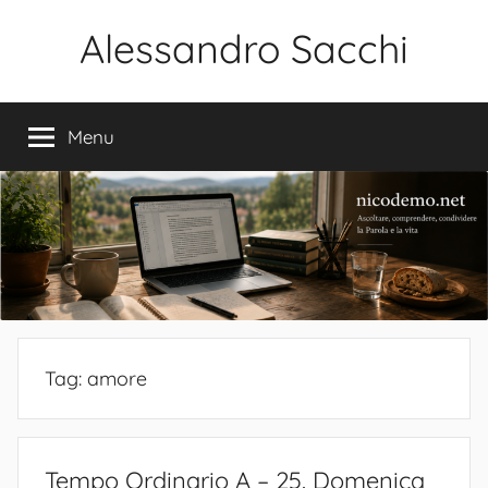
Salta
Alessandro Sacchi
al
contenuto
Bibbia
Interpretazione
Menu
Vita
Tag:
amore
Tempo Ordinario A – 25. Domenica