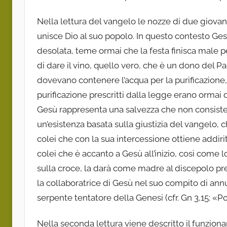
Nella lettura del vangelo le nozze di due giovan
unisce Dio al suo popolo. In questo contesto Ge
desolata, teme ormai che la festa finisca male p
di dare il vino, quello vero, che è un dono del Pad
dovevano contenere l’acqua per la purificazione, f
purificazione prescritti dalla legge erano ormai di
Gesù rappresenta una salvezza che non consiste 
un’esistenza basata sulla giustizia del vangelo,
colei che con la sua intercessione ottiene addir
colei che è accanto a Gesù all’inizio, così come l
sulla croce, la darà come madre al discepolo pred
la collaboratrice di Gesù nel suo compito di annu
serpente tentatore della Genesi (cfr. Gn 3,15: «Por
Nella seconda lettura viene descritto il funziona