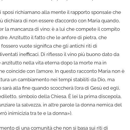
i sposi richiamano alla mente il rapporto sponsale che
sù dichiara di non essere d’accordo con Maria quando,
er la mancanza di vino: è a lui che compete il compito
re. Anzitutto il fatto che le anfore di pietra, che
ossero vuote significa che gli antichi riti di
ventati inefficaci. Di riflesso il vino più buono dato da
anzitutto nella vita eterna dopo la morte ma in
 che coincide con l’amore. In questo racconto Maria non è
ittura un cambiamento nei tempi stabiliti da Dio, ma
o sarà alla fine quando scoccherà l’ora di Gesù ed egli,
iletto, simbolo della Chiesa. È lei la prima discepola,
nziare la salvezza, in altre parole la donna nemica del
rò inimicizia tra te e la donna»).
mento di una comunità che non si basa sui riti di