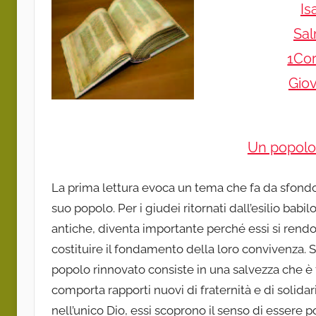
Is
Sa
1Cor
Giov
Un popolo 
La prima lettura evoca un tema che fa da sfondo a
suo popolo. Per i giudei ritornati dall’esilio bab
antiche, diventa importante perché essi si rendo
costituire il fondamento della loro convivenza. 
popolo rinnovato consiste in una salvezza che è f
comporta rapporti nuovi di fraternità e di solida
nell’unico Dio, essi scoprono il senso di essere p