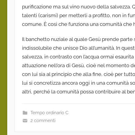
purificazione ma sul vino nuovo della salvezza. Q
talenti (carismi) per metterli a profitto, non in f
comune. È così che funziona una comunità che ha
Il banchetto nuziale al quale Gesù prende parte si
indissolubile che unisce Dio all’umanità. In que
salvezza, in contrasto con l’acqua ormai esaurita
attuazione nell’ora di Gesù, cioè nel momento de
con lui sia al principio che alla fine, cioè per tut
lui si concretizza ancora oggi in una comunità sol
altri, perché la comunità possa contribuire al bene
Tempo ordinario C
2 commenti