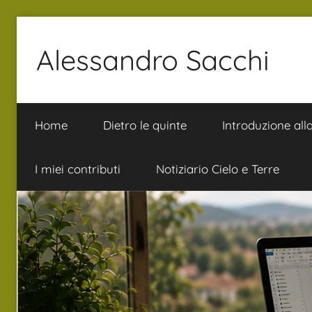
Salta
al
Alessandro Sacchi
contenuto
Bibbia
Interpretazione
Home
Dietro le quinte
Introduzione all
Vita
I miei contributi
Notiziario Cielo e Terre