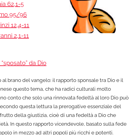
aia 62,1-5
lmo 95/96
inzi 12,4-11
anni 2,1-11
“sposato” da Dio
l brano del vangelo: il rapporto sponsale tra Dio e il
ilonese questo tema, che ha radici culturali molto
no conto che solo una rinnovata fedeltà al loro Dio può
Secondo questa lettura la prerogative essenziale del
rutto della giustizia, cioè di una fedeltà a Dio che
rietà. In questo rapporto vicendevole, basato sulla fede
opolo in mezzo ad altri popoli più ricchi e potenti.