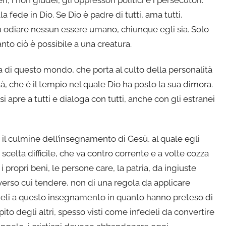
, i non giudei, gli oppressori politici e i persecutori.
fede in Dio. Se Dio è padre di tutti, ama tutti,
 più odiare nessun essere umano, chiunque egli sia. Solo
uanto ciò è possibile a una creatura.
 di questo mondo, che porta al culto della personalità
à, che è il tempio nel quale Dio ha posto la sua dimora.
 apre a tutti e dialoga con tutti, anche con gli estranei
l culmine dell’insegnamento di Gesù, al quale egli
na scelta difficile, che va contro corrente e a volte cozza
propri beni, le persone care, la patria, da ingiuste
 verso cui tendere, non di una regola da applicare
fedeli a questo insegnamento in quanto hanno preteso di
ito degli altri, spesso visti come infedeli da convertire