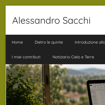
Salta
al
Alessandro Sacchi
contenuto
Bibbia
Interpretazione
Home
Dietro le quinte
Introduzione all
Vita
I miei contributi
Notiziario Cielo e Terre