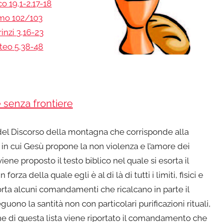
co 19,1-2.17-18
mo 102/103
inzi 3,16-23
teo 5,38-48
senza frontiere
del Discorso della montagna che corrisponde alla
a in cui Gesù propone la non violenza e l’amore dei
e proposto il testo biblico nel quale si esorta il
 forza della quale egli è al di là di tutti i limiti, fisici e
porta alcuni comandamenti che ricalcano in parte il
uono la santità non con particolari purificazioni rituali,
e di questa lista viene riportato il comandamento che