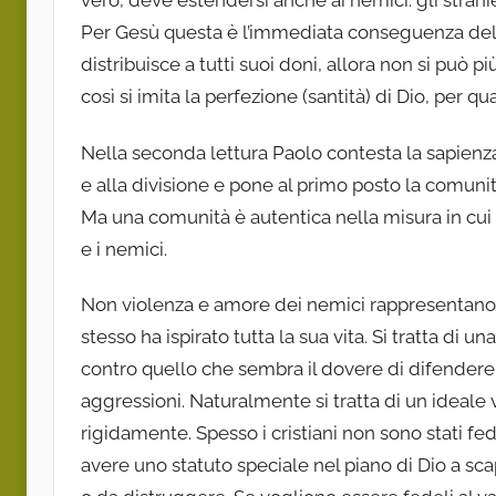
vero, deve estendersi anche ai nemici: gli stranieri
Per Gesù questa è l’immediata conseguenza della 
distribuisce a tutti suoi doni, allora non si può
così si imita la perfezione (santità) di Dio, per q
Nella seconda lettura Paolo contesta la sapienza
e alla divisione e pone al primo posto la comunit
Ma una comunità è autentica nella misura in cui si
e i nemici.
Non violenza e amore dei nemici rappresentano i
stesso ha ispirato tutta la sua vita. Si tratta di u
contro quello che sembra il dovere di difendere i 
aggressioni. Naturalmente si tratta di un ideale
rigidamente. Spesso i cristiani non sono stati 
avere uno statuto speciale nel piano di Dio a scap