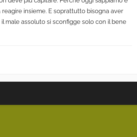
non deve più capitare. Perché oggi sappiamo e
a reagire insieme. E soprattutto bisogna aver
l male assoluto si sconfigge solo con il bene