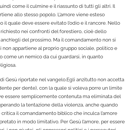
di come il culmine e il riassunto di tutti gli altri. Il
ppartiene allo stesso popolo. L’amore viene esteso
l quale deve essere evitato l’odio e il rancore. Nello
richiesto nei confronti del forestiero, cioè dello
arte anch’egli del prossimo. Ma il comandamento non si
i non appartiene al proprio gruppo sociale, politico e
ato come un nemico da cui guardarsi, in quanto
ligiosa.
i Gesù riportate nel vangelo.Egli anzitutto non accetta
dente per dente), con la quale si voleva porre un limite
 deve essere semplicemente contenuta ma eliminata del
superando la tentazione della violenza, anche quando
critica il comandamento biblico che inculca l’amore
rpretato in modo limitativo. Per Gesù l’amore, per essere