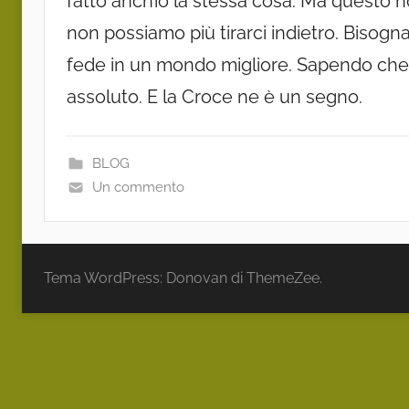
fatto anch’io la stessa cosa. Ma questo 
non possiamo più tirarci indietro. Bisogn
fede in un mondo migliore. Sapendo che i
assoluto. E la Croce ne è un segno.
BLOG
Un commento
Tema WordPress: Donovan di ThemeZee.