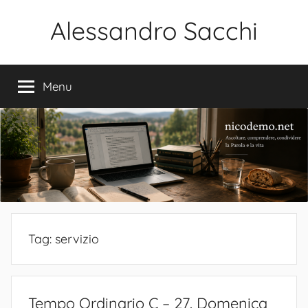
Salta
Alessandro Sacchi
al
contenuto
Bibbia
Interpretazione
Menu
Vita
Tag:
servizio
Tempo Ordinario C – 27. Domenica