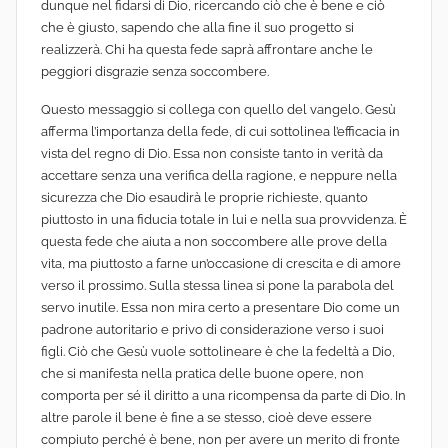
dunque nel fidarsi di Dio, ricercando ciò che è bene e ciò
che è giusto, sapendo che alla fine il suo progetto si
realizzerà. Chi ha questa fede saprà affrontare anche le
peggiori disgrazie senza soccombere.
Questo messaggio si collega con quello del vangelo. Gesù
afferma l’importanza della fede, di cui sottolinea l’efficacia in
vista del regno di Dio. Essa non consiste tanto in verità da
accettare senza una verifica della ragione, e neppure nella
sicurezza che Dio esaudirà le proprie richieste, quanto
piuttosto in una fiducia totale in lui e nella sua provvidenza. È
questa fede che aiuta a non soccombere alle prove della
vita, ma piuttosto a farne un’occasione di crescita e di amore
verso il prossimo. Sulla stessa linea si pone la parabola del
servo inutile. Essa non mira certo a presentare Dio come un
padrone autoritario e privo di considerazione verso i suoi
figli. Ciò che Gesù vuole sottolineare è che la fedeltà a Dio,
che si manifesta nella pratica delle buone opere, non
comporta per sé il diritto a una ricompensa da parte di Dio. In
altre parole il bene è fine a se stesso, cioè deve essere
compiuto perché è bene, non per avere un merito di fronte