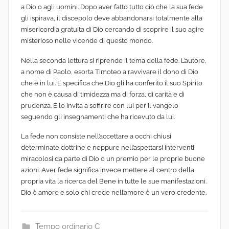
a Dio o agli uomini. Dopo aver fatto tutto ciò che la sua fede
gli ispirava, il discepolo deve abbandonarsi totalmente alla
misericordia gratuita di Dio cercando di scoprire il suo agire
misterioso nelle vicende di questo mondo.
Nella seconda lettura si riprende il tema della fede. L’autore,
a nome di Paolo, esorta Timoteo a ravvivare il dono di Dio
che è in lui. E specifica che Dio gli ha conferito il suo Spirito
che non è causa di timidezza ma di forza, di carità e di
prudenza. E lo invita a soffrire con lui per il vangelo
seguendo gli insegnamenti che ha ricevuto da lui.
La fede non consiste nell’accettare a occhi chiusi
determinate dottrine e neppure nell’aspettarsi interventi
miracolosi da parte di Dio o un premio per le proprie buone
azioni. Aver fede significa invece mettere al centro della
propria vita la ricerca del Bene in tutte le sue manifestazioni.
Dio è amore e solo chi crede nell’amore è un vero credente.
Tempo ordinario C