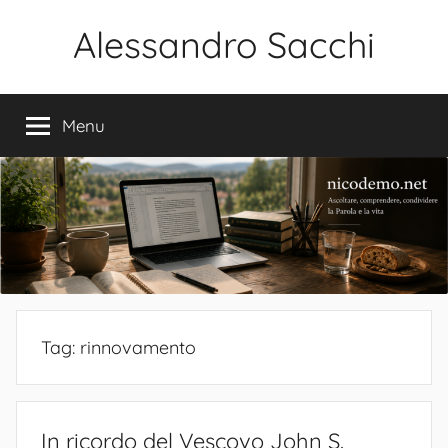
Salta
Alessandro Sacchi
al
contenuto
Bibbia
Interpretazione
Menu
Vita
Tag:
rinnovamento
In ricordo del Vescovo John S.