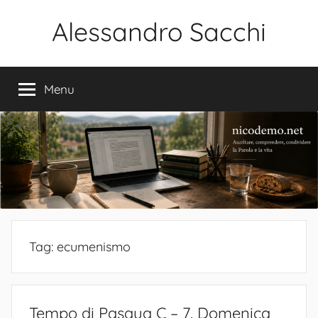
Salta
Alessandro Sacchi
al
contenuto
Bibbia
Interpretazione
Menu
Vita
Tag:
ecumenismo
Tempo di Pasqua C – 7. Domenica