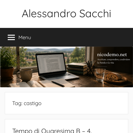
Salta
Alessandro Sacchi
al
contenuto
Bibbia
Interpretazione
Menu
Vita
Tag:
castigo
Tempo di Quaresima B – 4.