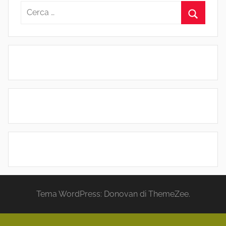
Ricerca
per:
Cerca
Tema WordPress: Donovan di ThemeZee.